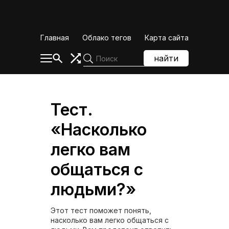
Skip
to
content
Главная
Облако тегов
Карта сайта
найти
Тест.
«Насколько
легко вам
общаться с
людьми?»
Этот тест поможет понять,
насколько вам легко общаться с