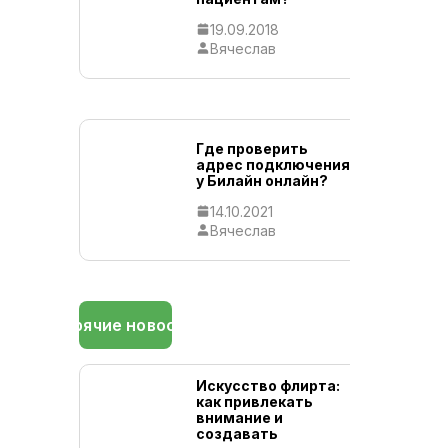
19.09.2018
28.02.
Вячеслав
Вячес
Где проверить
адрес подключения
у Билайн онлайн?
14.10.2021
Вячеслав
Горячие новости
Искусство флирта:
как привлекать
внимание и
создавать