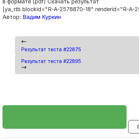
в формате (pdf)
Скачать результат
[ya_rtb blockid="R-A-2578870-18" renderid="R-A-2
Автор:
Вадим Куркин
Результат теста #22875
Результат теста #22895