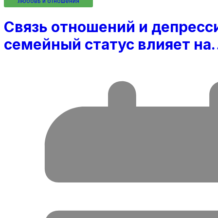
любовь и отношения
Связь отношений и депресси
семейный статус влияет на