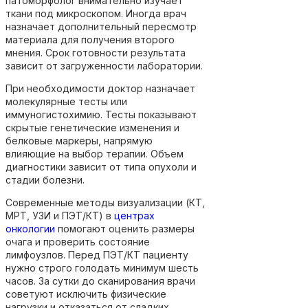
патоморфолог внимательно изучает
ткани под микроскопом. Иногда врач
назначает дополнительный пересмотр
материала для получения второго
мнения. Срок готовности результата
зависит от загруженности лаборатории.
При необходимости доктор назначает
молекулярные тесты или
иммуногистохимию. Тесты показывают
скрытые генетические изменения и
белковые маркеры, напрямую
влияющие на выбор терапии. Объем
диагностики зависит от типа опухоли и
стадии болезни.
Современные методы визуализации (КТ,
МРТ, УЗИ и ПЭТ/КТ) в
центрах
онкологии
помогают оценить размеры
очага и проверить состояние
лимфоузлов. Перед ПЭТ/КТ пациенту
нужно строго голодать минимум шесть
часов. За сутки до сканирования врачи
советуют исключить физические
нагрузки и отказаться от сладких