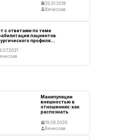
25.01.2018
Вячеслав
т с ответами по теме
еабилитация пациентов
рургического профиля…
4.07.2021
ячеслав
Манипуляции
внешностью в
отношениях: как
распознать
скрытое
обесценивание
19.06.2026
Вячеслав