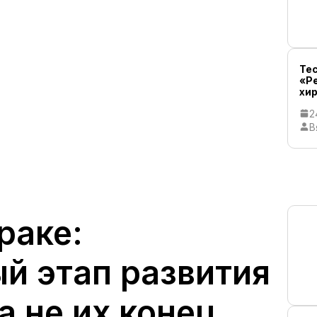
Тес
«Р
хи
2
В
раке:
й этап развития
а не их конец