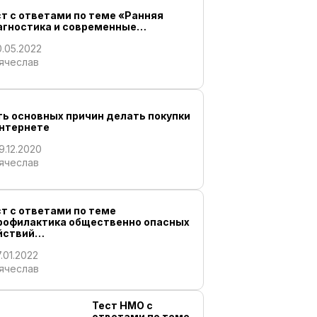
ст с ответами по теме «Ранняя
агностика и современные…
0.05.2022
ячеслав
ть основных причин делать покупки
Интернете
9.12.2020
ячеслав
т с ответами по теме
рофилактика общественно опасных
йствий…
7.01.2022
ячеслав
Тест НМО с
ответами по теме