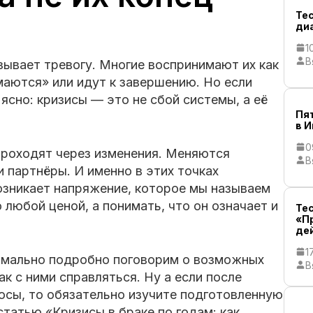
Те
ди
1
В
зывает тревогу. Многие воспринимают их как
маются» или идут к завершению. Но если
ясно: кризисы — это не сбой системы, а её
Пя
в 
0
роходят через изменения. Меняются
В
 партнёры. И именно в этих точках
возникает напряжение, которое мы называем
 любой ценой, а понимать, что он означает и
Тес
«П
де
1
имально подробно поговорим о возможных
В
ак с ними справляться. Ну а если после
росы, то обязательно изучите подготовленную
татью «Кризисы в браке по годам: как