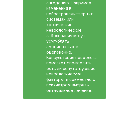
ангедонию. Например,
изменения в
нейротрансмиттерных
системах или
хронические
неврологические
заболевания могут
усугублять
эмоциональное
оцепенение.
Консультация невролога
помогает определить,
есть ли сопутствующие
неврологические
факторы, и совместно с
психиатром выбрать
оптимальное лечение.