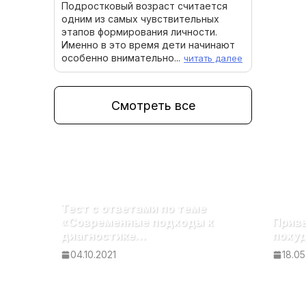
Подростковый возраст считается
одним из самых чувствительных
этапов формирования личности.
Именно в это время дети начинают
особенно внимательно...
читать далее
Смотреть все
Тест с ответами по теме
«Современные подходы к
Прив
диагностике…
похуд
04.10.2021
18.0