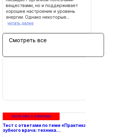
веществами, но и поддерживает
хорошее настроение и уровень
энергии. Однако некоторые...
читать далее
Смотреть все
красота и здоровье
тесты нмо с ответа
Преодоление страха лечения
Тест с ответами п
тесты нмо с ответами
вросшего ногтя
«Профилактика ос
лежачих…
Тест с ответами по теме «Практика
зубного врача: техника…