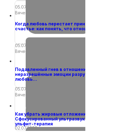
05.07.2026
Вячеслав
Когда любовь перестает приносить
счастье: как понять, что отношения…
05.07.2026
Вячеслав
Подавленный гнев в отношениях: как
неразрешённые эмоции разрушают
любовь…
05.07.2026
Вячеслав
Как убрать жировые отложения?
Сфокусированный ультразвук —
ульфит-терапия
02.07.2026
Вячеслав