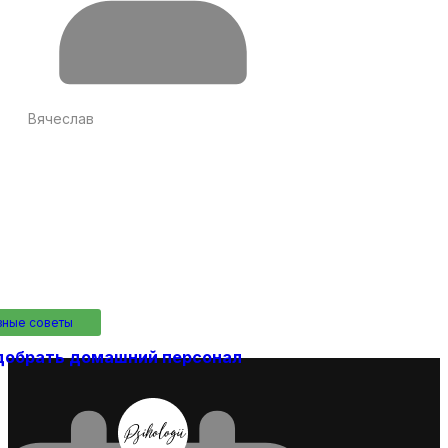
Вячеслав
зные советы
добрать домашний персонал