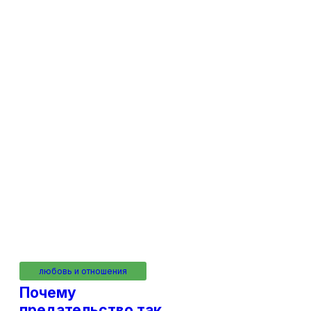
02.07.2026
Вячеслав
02.07.2026
Вячеслав
любовь и отношения
Почему
предательство так