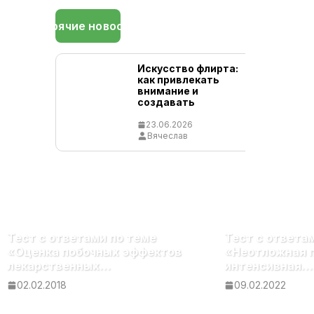
Горячие новости
Искусство флирта:
как привлекать
внимание и
создавать
эмоциональную
близость
23.06.2026
Вячеслав
Тест с ответами по теме
Тест с ответа
«Оценка побочных эффектов
«Неотложная 
лекарственных…
интенсивная…
02.02.2018
09.02.2022