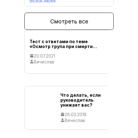
читать далее
Смотреть все
Тест с 
Тест с ответами по теме
«Време
«Осмотр трупа при смерти…
рекоме
20.07.2021
01.07.
Вячеслав
Вячес
Что делать, если
руководитель
унижает вас?
26.03.2018
Вячеслав