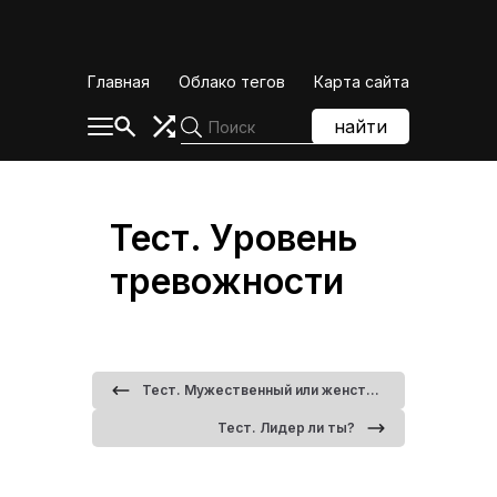
Skip
to
content
Главная
Облако тегов
Карта сайта
найти
Тест. Уровень
тревожности
Тест. Мужественный или женственный у вас характер?
Тест. Лидер ли ты?