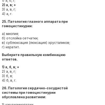
1) а, б, г;
2) а, в; +
3) а, в, г;
4) а, г.
25. Патология глазного аппарата при
гомоцистинурии:
а) миопия;
б) отслойка сетчатки;
в) сублюксация (люксация) хрусталиков;
г) кератит.
Выберите правильную комбинацию
ответов.
1) а, б, в; +
2) а, в, г;
3) б, в;
4) б, в, г.
26. Патология сердечно-сосудистой
системы при гомоцистинурии
обусловлена развитием:
1) кардиомиопатии;