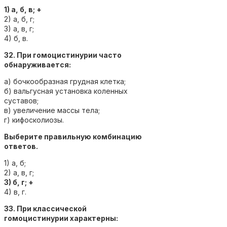
1) а, б, в; +
2) а, б, г;
3) а, в, г;
4) б, в.
32. При гомоцистинурии часто
обнаруживается:
а) бочкообразная грудная клетка;
б) вальгусная установка коленных
суставов;
в) увеличение массы тела;
г) кифосколиозы.
Выберите правильную комбинацию
ответов.
1) а, б;
2) а, в, г;
3) б, г; +
4) в, г.
33. При классической
гомоцистинурии характерны: