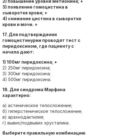
2) повышение уровня метионина; +
3) появление гомоцистина в
сыворотке крови; +
4) снижение цистина в сыворотке
крови и моче. +
17. Для подтверждения
гомоцистинурии проводят тест с
пиридоксином, где пациенту с
начала дают:
1) 100мг пиридоксина; +
2) 250мг пиридоксина;
3) 300мг пиридоксина;
4) 500мг пиридоксина.
18. Для синдрома Марфана
характерно:
а) астеническое телосложение;
б) гиперстеническое телосложение;
в) арахнодактилия;
г) вывих/подвывих хрусталика.
Выберите правильную комбинацию