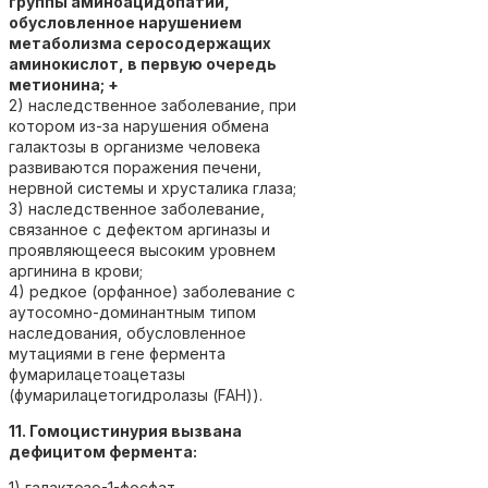
группы аминоацидопатий,
обусловленное нарушением
метаболизма серосодержащих
аминокислот, в первую очередь
метионина; +
2) наследственное заболевание, при
котором из-за нарушения обмена
галактозы в организме человека
развиваются поражения печени,
нервной системы и хрусталика глаза;
3) наследственное заболевание,
связанное с дефектом аргиназы и
проявляющееся высоким уровнем
аргинина в крови;
4) редкое (орфанное) заболевание с
аутосомно-доминантным типом
наследования, обусловленное
мутациями в гене фермента
фумарилацетоацетазы
(фумарилацетогидролазы (FAH)).
11. Гомоцистинурия вызвана
дефицитом фермента:
1) галактозо-1-фосфат-