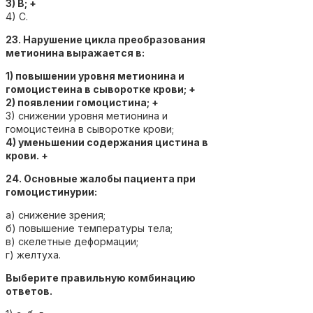
3) В; +
4) С.
23. Нарушение цикла преобразования
метионина выражается в:
1) повышении уровня метионина и
гомоцистеина в сыворотке крови; +
2) появлении гомоцистина; +
3) снижении уровня метионина и
гомоцистеина в сыворотке крови;
4) уменьшении содержания цистина в
крови. +
24. Основные жалобы пациента при
гомоцистинурии:
а) снижение зрения;
б) повышение температуры тела;
в) скелетные деформации;
г) желтуха.
Выберите правильную комбинацию
ответов.