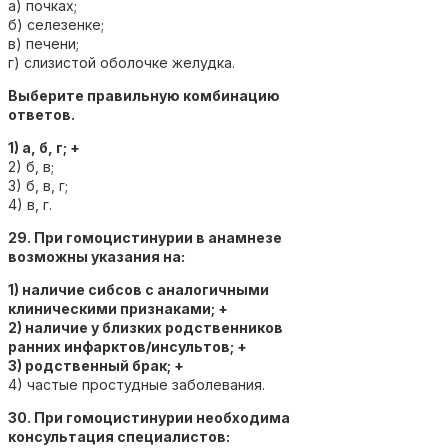
а) почках;
б) селезенке;
в) печени;
г) слизистой оболочке желудка.
Выберите правильную комбинацию
ответов.
1) а, б, г; +
2) б, в;
3) б, в, г;
4) в, г.
29. При гомоцистинурии в анамнезе
возможны указания на:
1) наличие сибсов с аналогичными
клиническими признаками; +
2) наличие у близких родственников
ранних инфарктов/инсультов; +
3) родственный брак; +
4) частые простудные заболевания.
30. При гомоцистинурии необходима
консультация специалистов: