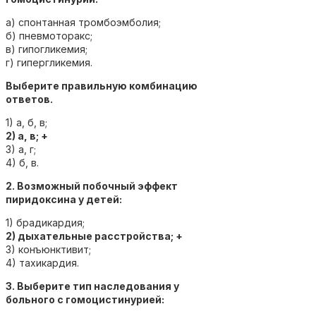
а) спонтанная тромбоэмболия;
б) пневмоторакс;
в) гипогликемия;
г) гипергликемия.
Выберите правильную комбинацию
ответов.
1) а, б, в;
2) а, в; +
3) а, г;
4) б, в.
2. Возможный побочный эффект
пиридоксина у детей:
1) брадикардия;
2) дыхательные расстройства; +
3) конъюнктивит;
4) тахикардия.
3. Выберите тип наследования у
больного с гомоцистинурией: