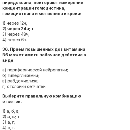
пиридоксина, повторяют измерение
концентрации гомоцистина,
гомоцистеина и метионина в крови:
1) через 12ч;
2) через 24ч; +
3) через 48ч;
4) через 6ч.
36. Прием повышенных доз витамина
В6 может иметь побочное действие в
виде:
а) периферической нейропатии;
б) гипергликемии;
в) рабдомиолиза;
г) отслойки сетчатки.
Выберите правильную комбинацию
ответов.
1) а, б, в;
2) а, в; +
3) а, г;
4) в, г.