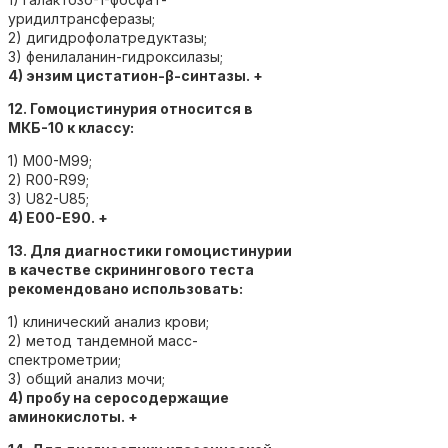
уридилтрансферазы;
2) дигидрофолатредуктазы;
3) фенилаланин-гидроксилазы;
4) энзим цистатион-β-синтазы. +
12. Гомоцистинурия относится в
МКБ-10 к классу:
1) M00-M99;
2) R00-R99;
3) U82-U85;
4) Е00-Е90. +
13. Для диагностики гомоцистинурии
в качестве скринингового теста
рекомендовано использовать:
1) клинический анализ крови;
2) метод тандемной масс-
спектрометрии;
3) общий анализ мочи;
4) пробу на серосодержащие
аминокислоты. +