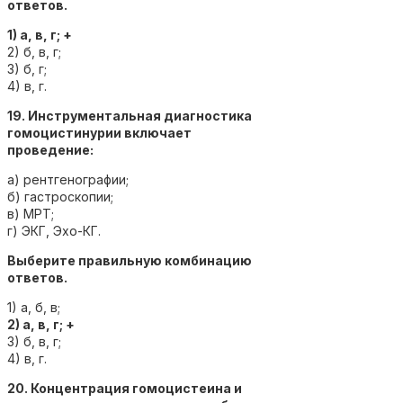
ответов.
1) а, в, г; +
2) б, в, г;
3) б, г;
4) в, г.
19. Инструментальная диагностика
гомоцистинурии включает
проведение:
а) рентгенографии;
б) гастроскопии;
в) МРТ;
г) ЭКГ, Эхо-КГ.
Выберите правильную комбинацию
ответов.
1) а, б, в;
2) а, в, г; +
3) б, в, г;
4) в, г.
20. Концентрация гомоцистеина и