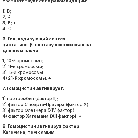
соответствует силе рекомендаций:
1) D;
2) А;
3) В; +
4) С.
6. Ген, кодирующий синтез
цистатион–β-синтазу локализован на
длинном плече:
1) 10-й хромосомы;
2) 11-й хромосомы;
3) 15-й хромосомы;
4) 21-й хромосомы. +
7. Гомоцистин активирует:
1) протромбин (фактор II);
2) фактор Стюарта-Прауэра (фактор Х);
3) фактор Флетчера (ХIV фактор);
4) фактор Хагемана (ХII фактор). +
8. Гомоцистин активируя фактор
Хагемана, тем самым: