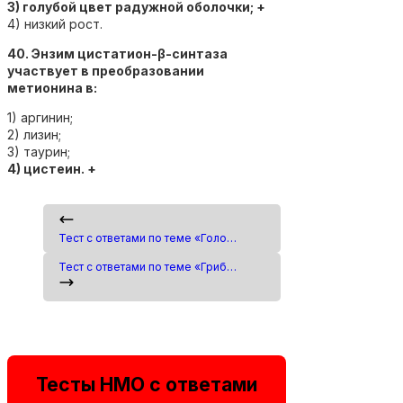
3) голубой цвет радужной оболочки; +
4) низкий рост.
40. Энзим цистатион-β-синтаза
участвует в преобразовании
метионина в:
1) аргинин;
2) лизин;
3) таурин;
4) цистеин. +
Тест с ответами по теме «Головная боль напряжения (ГБН) у взрослых (по утвержденным клиническим рекомендациям)»
Тест с ответами по теме «Грибковые инфекции ЛОР-органов»
Тесты НМО с ответами