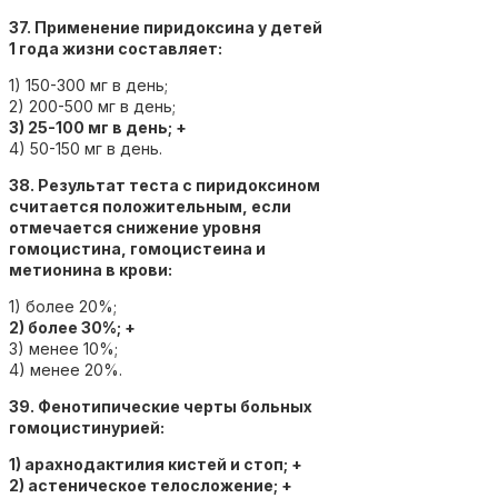
37. Применение пиридоксина у детей
1 года жизни составляет:
1) 150-300 мг в день;
2) 200-500 мг в день;
3) 25-100 мг в день; +
4) 50-150 мг в день.
38. Результат теста с пиридоксином
считается положительным, если
отмечается снижение уровня
гомоцистина, гомоцистеина и
метионина в крови:
1) более 20%;
2) более 30%; +
3) менее 10%;
4) менее 20%.
39. Фенотипические черты больных
гомоцистинурией:
1) арахнодактилия кистей и стоп; +
2) астеническое телосложение; +