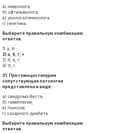
а) невролога;
б) офтальмолога;
в) уролога/гинеколога;
г) генетика.
Выберите правильную комбинацию
ответов.
1) а, б;
2) а, б, г; +
3) б, в, г;
4) б, г.
31. При гомоцистинурии
сопутствующая патология
представлена в виде:
а) синдрома Веста;
б) гемиплегии;
в) психоза;
г) сахарного диабета.
Выберите правильную комбинацию
ответов.