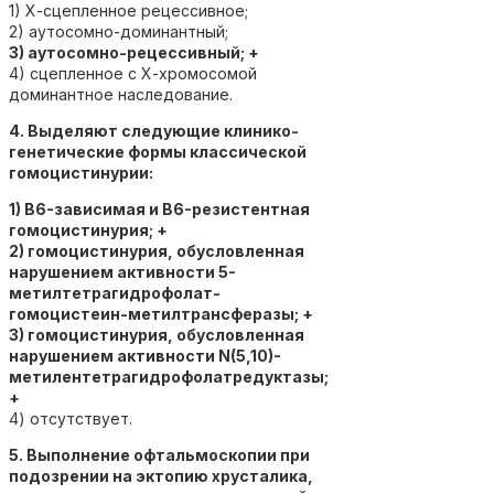
1) Х-сцепленное рецессивное;
2) аутосомно-доминантный;
3) аутосомно-рецессивный; +
4) сцепленное с Х-хромосомой
доминантное наследование.
4. Выделяют следующие клинико-
генетические формы классической
гомоцистинурии:
1) В6-зависимая и В6-резистентная
гомоцистинурия; +
2) гомоцистинурия, обусловленная
нарушением активности 5-
метилтетрагидрофолат-
гомоцистеин-метилтрансферазы; +
3) гомоцистинурия, обусловленная
нарушением активности N(5,10)-
метилентетрагидрофолатредуктазы;
+
4) отсутствует.
5. Выполнение офтальмоскопии при
подозрении на эктопию хрусталика,