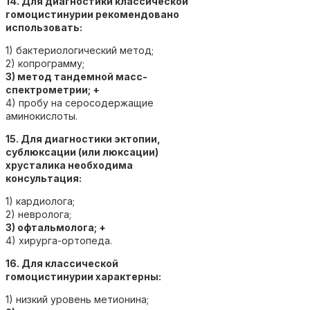
14. Для диагностики классической
гомоцистинурии рекомендовано
использовать:
1) бактериологический метод;
2) копрограмму;
3) метод тандемной масс-
спектрометрии; +
4) пробу на серосодержащие
аминокислоты.
15. Для диагностики эктопии,
сублюксации (или люксации)
хрусталика необходима
консультация:
1) кардиолога;
2) невролога;
3) офтальмолога; +
4) хирурга-ортопеда.
16. Для классической
гомоцистинурии характерны:
1) низкий уровень метионина;