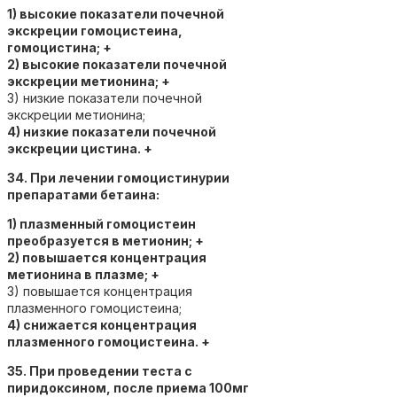
1) высокие показатели почечной
экскреции гомоцистеина,
гомоцистина; +
2) высокие показатели почечной
экскреции метионина; +
3) низкие показатели почечной
экскреции метионина;
4) низкие показатели почечной
экскреции цистина. +
34. При лечении гомоцистинурии
препаратами бетаина:
1) плазменный гомоцистеин
преобразуется в метионин; +
2) повышается концентрация
метионина в плазме; +
3) повышается концентрация
плазменного гомоцистеина;
4) снижается концентрация
плазменного гомоцистеина. +
35. При проведении теста с
пиридоксином, после приема 100мг