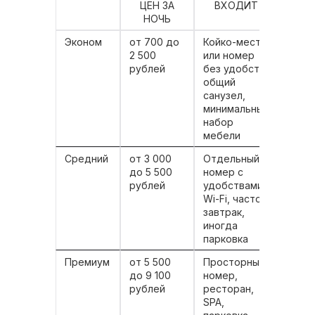
ЦЕН ЗА
ВХОДИТ
НОЧЬ
Эконом
от 700 до
Койко-место
Студ
2 500
или номер
тран
рублей
без удобств,
пасс
общий
экон
санузел,
путе
минимальный
набор
мебели
Средний
от 3 000
Отдельный
Кома
до 5 500
номер с
семе
рублей
удобствами,
тури
Wi-Fi, часто
боль
завтрак,
гост
иногда
парковка
Премиум
от 5 500
Просторный
Дело
до 9 100
номер,
треб
рублей
ресторан,
тури
SPA,
длит