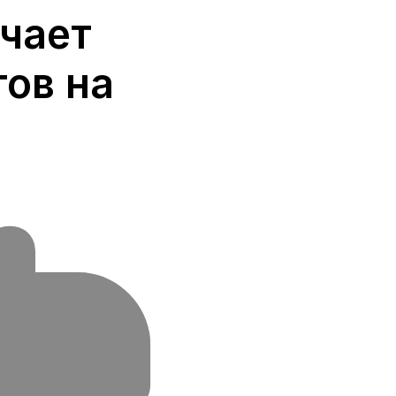
чает
ов на