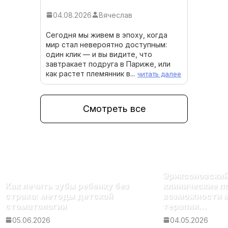
04.08.2026
Вячеслав
Сегодня мы живем в эпоху, когда
мир стал невероятно доступным:
один клик — и вы видите, что
завтракает подруга в Париже, или
как растет племянник в...
читать далее
Смотреть все
Эриксоновский
Как лечить зубы ребенку без
клинические п
страха: методы детской
возможности 
стоматологии
терапии…
05.06.2026
04.05.2026