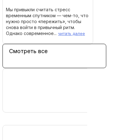
Мы привыкли считать стресс
временным спутником — чем-то, что
нужно просто «пережить», чтобы
снова войти в привычный ритм.
Однако современное...
читать далее
Смотреть все
психология
советы для женщи
Как не стать участником
Парадокс женског
бессмысленного спора