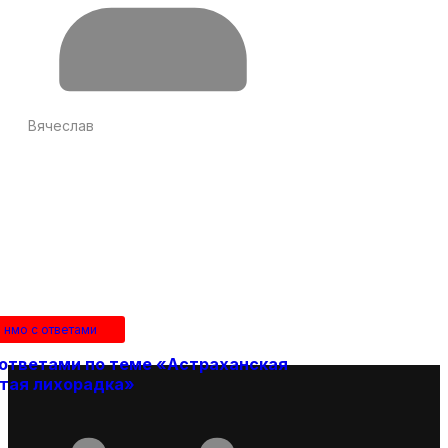
Вячеслав
 нмо с ответами
 ответами по теме «Астраханская
тая лихорадка»