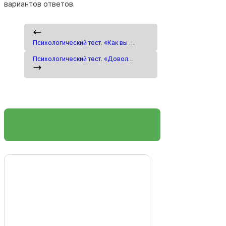
вариантов ответов.
Психологический тест. «Как вы относитесь к своему возрасту? (Для тех, кому за 40)»
Психологический тест. «Довольны ли вы собой?»