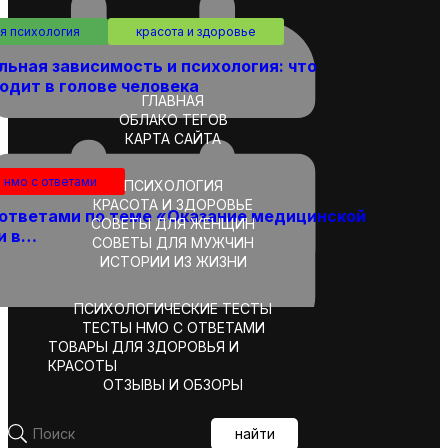
я психология
красота и здоровье
льная зависимость и психология: что
одит в голове человека
ГЛАВНАЯ
ОБЛАКО ТЕГОВ
КАРТА САЙТА
 нмо с ответами
ПСИХОЛОГИЯ
КРАСОТА И ЗДОРОВЬЕ
 ответами по теме «Оказание медицинской
СОВЕТЫ ДЛЯ ЖЕНЩИН
и в…
СОВЕТЫ ДЛЯ МУЖЧИН
ИСТОРИИ ИЗ ЖИЗНИ
ПСИХОЛОГИЧЕСКИЕ ТЕСТЫ
ТЕСТЫ НМО С ОТВЕТАМИ
я психология
красота и здоровье
ТОВАРЫ ДЛЯ ЗДОРОВЬЯ И
е, образ жизни и психологическое
КРАСОТЫ
ние при онкологии
ОТЗЫВЫ И ОБЗОРЫ
20
найти