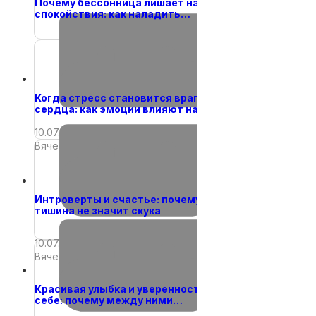
Почему бессонница лишает нас сил и
08.11.2021
спокойствия: как наладить…
14.12.2025
Вячеслав
Вячеслав
Когда стресс становится врагом
сердца: как эмоции влияют на…
10.07.2026
Вячеслав
Интроверты и счастье: почему
тишина не значит скука
10.07.2026
Вячеслав
Красивая улыбка и уверенность в
себе: почему между ними…