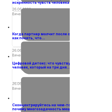
искренность чувств человека
26.06.2026
Вячеслав
Когда партнер молчит после ссоры и
как понять, что…
26.06.2026
Вячеслав
Цифровой детокс: что чувствует
человек, который на три дня…
26.06.2026
Вячеслав
Сконцентрируйтесь на чем-то одном:
почему многозадачность мешает