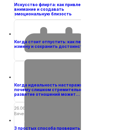
18.06.2024
Искусство флирта: как привлекать
Вячеслав
внимание и создавать
эмоциональную близость
11.01.2022
Вячеслав
Когда стоит отпустить: как пережить
измену и сохранить достоинство
28.03.2020
Вячеслав
Когда идеальность настораживает:
почему слишком стремительное
развитие отношений может…
26.06.2026
Вячеслав
3 простых способа проверить