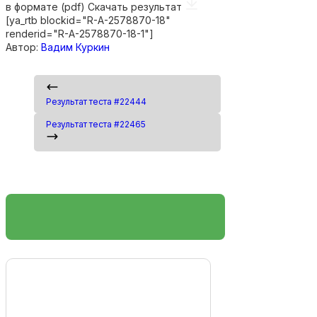
в формате (pdf)
Скачать результат
[ya_rtb blockid="R-A-2578870-18"
renderid="R-A-2578870-18-1"]
Автор:
Вадим Куркин
Результат теста #22444
Результат теста #22465