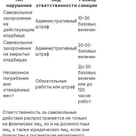
нарушения
ответственности
санкции
Самовольное
захоронение
10–30
Административный
на
базовых
штраф
действующем
величин
кладбище
Самовольное
20–50
захоронение
Административный
базовых
на закрытых
штраф
величин
кладбищах
До 50
Незаконное
базовых
погребение
величин
Обязательные
вне
или до
работы или штраф
отведённых
120
мест
часов
работ
Ответственность за самовольные
действия распространяется не только
на физических лиц, но и на должностных
лиц, а также юридических лиц, если они
причастны к организации незаконного