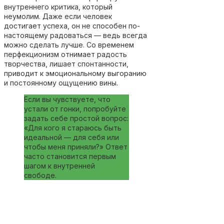
внутреннего критика, который
неумолим. Даже если человек
достигает успеха, он не способен по-
настоящему радоваться — ведь всегда
можно сделать лучше. Со временем
перфекционизм отнимает радость
творчества, лишает спонтанности,
приводит к эмоциональному выгоранию
и постоянному ощущению вины.
Если вы чувствуете, что
устали от гонки, попробуйте
задать себе простой вопрос:
«Для кого я стараюсь быть
идеальной — для себя или
чтобы меня приняли?» Ответ
часто становится первым
шагом к внутренней
свободе.