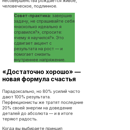
несовершенства рождается живое,
человеческое, подлинное.
Совет-практика:
завершив
задачу, не спрашивайте себя
«насколько идеально я
справился?», спросите:
«чему я научился?». Это
сдвигает акцент с
результата на рост — и
помогает снизить
внутреннее напряжение.
«Достаточно хорошо» —
новая формула счастья
Парадоксально, но 80% усилий часто
дают 100% результата.
Перфекционисты же тратят последние
20% своей энергии на доведение
деталей до абсолюта — и в итоге
теряют радость.
Когда вы выбираете принцип