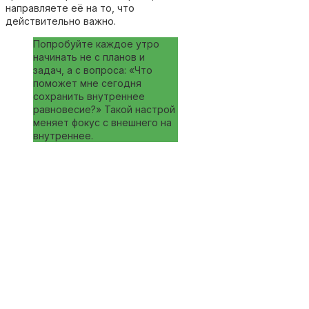
направляете её на то, что
действительно важно.
Попробуйте каждое утро
начинать не с планов и
задач, а с вопроса: «Что
поможет мне сегодня
сохранить внутреннее
равновесие?» Такой настрой
меняет фокус с внешнего на
внутреннее.