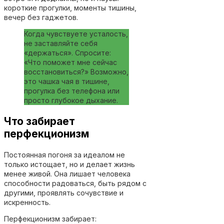
короткие прогулки, моменты тишины,
вечер без гаджетов.
Когда чувствуете усталость,
не заставляйте себя
«держаться». Спросите:
«Что поможет мне сейчас
восстановиться?» Возможно,
это чашка чая в тишине,
прогулка без телефона или
просто глубокое дыхание.
Что забирает
перфекционизм
Постоянная погоня за идеалом не
только истощает, но и делает жизнь
менее живой. Она лишает человека
способности радоваться, быть рядом с
другими, проявлять сочувствие и
искренность.
Перфекционизм забирает: