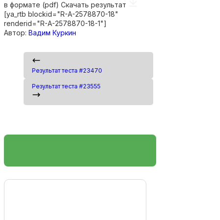
в формате (pdf)
Скачать результат
[ya_rtb blockid="R-A-2578870-18"
renderid="R-A-2578870-18-1"]
Автор:
Вадим Куркин
Результат теста #23470
Результат теста #23555