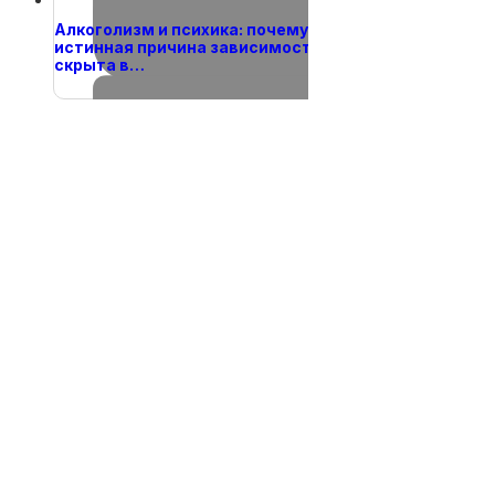
Алкоголизм и психика: почему
истинная причина зависимости
скрыта в…
02.07.2026
Вячеслав
02.07.2026
Вячеслав
02.07.2026
Вячеслав