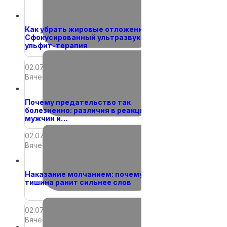
Как убрать жировые отложения?
Сфокусированный ультразвук —
ульфит-терапия
02.07.2026
Вячеслав
Почему предательство так
болезненно: различия в реакциях
мужчин и…
02.07.2026
Вячеслав
Наказание молчанием: почему
тишина ранит сильнее слов
02.07.2026
Вячеслав