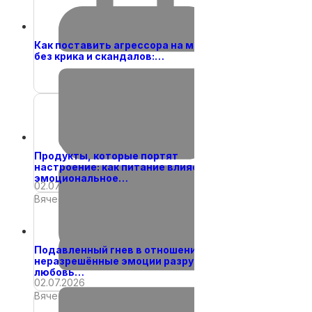
Как поставить агрессора на место
без крика и скандалов:…
25.01.2018
26.06.2026
Вячеслав
Вячеслав
Продукты, которые портят
настроение: как питание влияет на
эмоциональное…
02.07.2026
Вячеслав
Подавленный гнев в отношениях: как
неразрешённые эмоции разрушают
любовь…
02.07.2026
Вячеслав