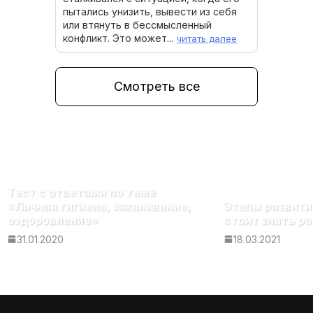
пытались унизить, вывести из себя
или втянуть в бессмысленный
конфликт. Это может...
читать далее
Смотреть все
Тест с ответами по теме
«Личная гигиена, закаливание,
Этапы развити
оздоровление»
стоит знать р
31.01.2020
18.03.2021