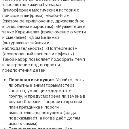
«Проклятая хижина Гуннара»
(атмосферная мистическая история с
поиском и шифрами), «Баба-Яга»
(сказочное приключение, дружелюбное
к смешанным возрастам), «Мушкетёры в
замке Кардинала» (приключение о чести
и смекалке), «Дом Ведьмы»
(антуражные тайники и
наблюдательность), «Полтергейст»
(дозированный саспенс и эффекты).
Такой набор позволяет подобрать темп
и настроение под возраст и
предпочтения детей.
Персонал и ведущие.
Узнайте, есть
ли опытные аниматоры/мастера
квестов, умеющие «держать»
группу, и предусмотрена ли замена в
случае болезни. Попросите краткий
план праздника и пороги
вмешательства ведущего (когда
подсказывает, а когда даёт детям
искать самим).
Техническая поддержка.
Кто