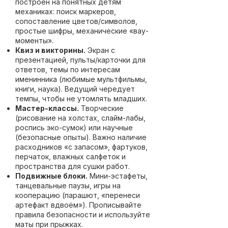
построен на понятных детям
механиках: поиск маркеров,
сопоставление цветов/символов,
простые шифры, механические «вау-
моменты».
Квиз и викторины.
Экран с
презентацией, пульты/карточки для
ответов, темы по интересам
именинника (любимые мультфильмы,
книги, наука). Ведущий чередует
темпы, чтобы не утомлять младших.
Мастер-классы.
Творческие
(рисование на холстах, слайм-лабы,
роспись эко-сумок) или научные
(безопасные опыты). Важно наличие
расходников «с запасом», фартуков,
перчаток, влажных салфеток и
пространства для сушки работ.
Подвижные блоки.
Мини-эстафеты,
танцевальные паузы, игры на
кооперацию (парашют, «перенеси
артефакт вдвоём»). Прописывайте
правила безопасности и используйте
маты при прыжках.